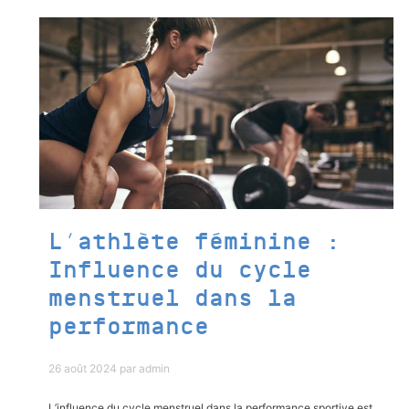
L’athlète féminine :
Influence du cycle
menstruel dans la
performance
26 août 2024
par
admin
L’influence du cycle menstruel dans la performance sportive est