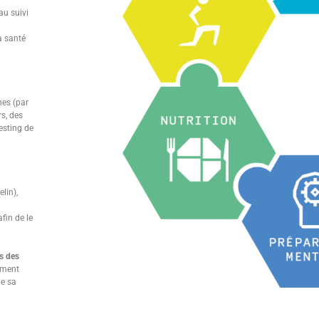
au suivi
la santé
nes (par
rs, des
esting de
lin),
fin de le
s des
vement
de sa