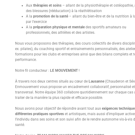
Aux
thérapies et soins
– allant de la physiothérapie et ostéopathie, 
des blessures (rééducation) à la réathlétisation
A la
promotion de la santé
– allant du bien-être et de la nutrition à 
par l’exercice
A la
préparation physique et mentale
des sportifs amateurs ou
professionnels, des athlètes et des artistes.
Nous vous proposons des thérapies, des cours collectifs de divers discipli
ex. pilates), du coaching sportif et entrainements personnalisés, des atelie
formations pour les clubs et entreprises ainsi que des bilans complets et t
performance.
Notre fil conducteur :
LE MOUVEMENT
!
À travers nos deux centres situés au cœur de
Lausanne
(Chauderon et Séve
Enmouvement vous propose un encadrement collaboratif, personnalisé et
transversal. Notre équipe 360 collabore quotidiennement sur chaque cas a
traiter de la manière la plus rapide et efficace possible.
Nous avons pour objectif de répondre avant tout aux
exigences technique
différentes pratiques sportives
et artistiques, mais aussi d’impliquer acti
l’individu dans ses soins et son suivi afin de le rendre autonome vis-à-vis 
santé.