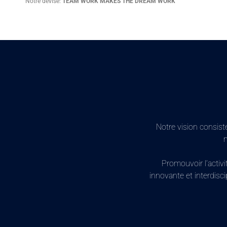
Notre devise:
TEAM WORK MAKES THE DREAM WORK
Notre vision consist
m
Promouvoir l’activi
innovante et interdisc