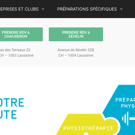
EPRISES ET CLUBS
PRÉPARATIONS SPÉCIFIQUES
PRENDRE RDV à
PRENDRE RDV à
CHAUDERON
SEVELIN
ue des Terreaux 22
Avenue de Sévelin 32B
H – 1003 Lausanne
CH – 1004 Lausanne
OTRE
UTE