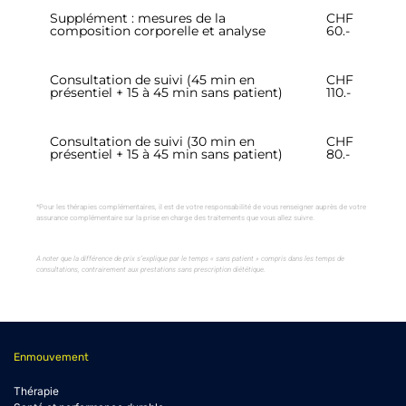
Supplément : mesures de la
CHF
composition corporelle et analyse
60.-
Consultation de suivi (45 min en
CHF
présentiel + 15 à 45 min sans patient)
110.-
Consultation de suivi (30 min en
CHF
présentiel + 15 à 45 min sans patient)
80.-
*Pour les thérapies complémentaires, il est de votre responsabilité de vous renseigner auprès de votre
assurance complémentaire sur la prise en charge des traitements que vous allez suivre.
A noter que la différence de prix s’explique par le temps « sans patient » compris dans les temps de
consultations, contrairement aux prestations sans prescription diététique.
Enmouvement
Thérapie