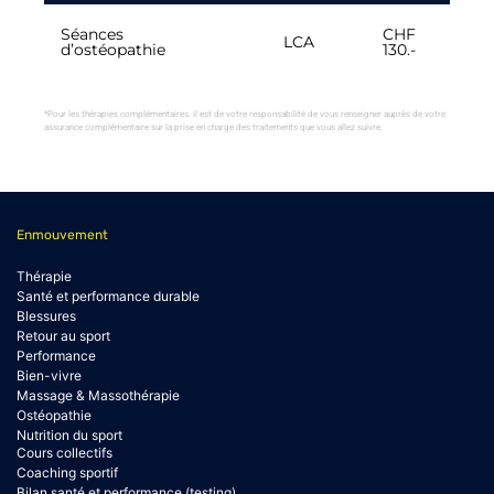
Séances
CHF
LCA
d’ostéopathie
130.-
*Pour les thérapies complémentaires, il est de votre responsabilité de vous renseigner auprès de votre
assurance complémentaire sur la prise en charge des traitements que vous allez suivre.
Enmouvement
Thérapie
Santé et performance durable
Blessures
Retour au sport
Performance
Bien-vivre
Massage & Massothérapie
Ostéopathie
Nutrition du sport
Cours collectifs
Coaching sportif
Bilan santé et performance (testing)