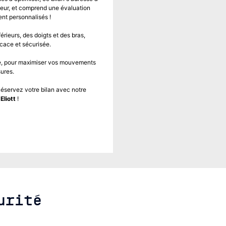
iteur, et comprend une évaluation
ent personnalisés !
rieurs, des doigts et des bras,
icace et sécurisée.
ire, pour maximiser vos mouvements
sures.
Réservez votre bilan avec notre
e
Eliott
!
urité