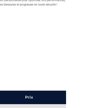
 personnalisé pour optimiser vos performances,
les blessures et progresser en toute sécurité !
Prix