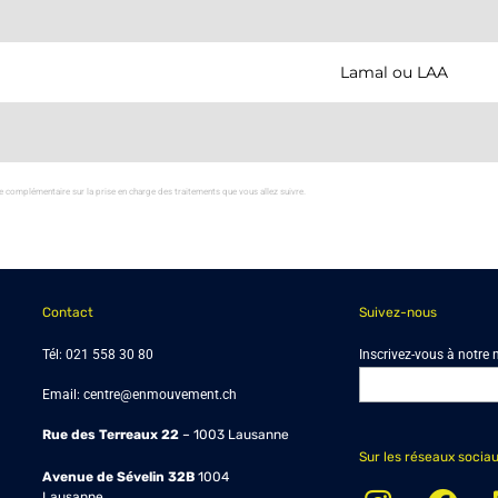
Lamal ou LAA
e complémentaire sur la prise en charge des traitements que vous allez suivre.
Contact
Suivez-nous
Tél:
021 558 30 80
Inscrivez-vous à notre 
Email:
centre@enmouvement.ch
Rue des Terreaux 22
– 1003 Lausanne
Sur les réseaux socia
Avenue de Sévelin 32B
1004
Lausanne