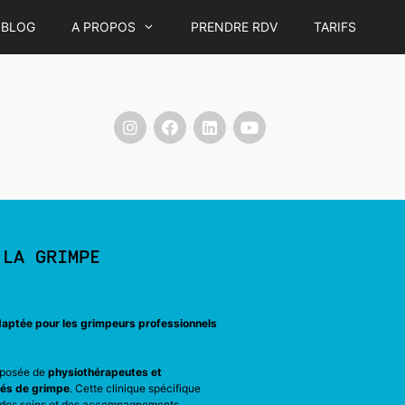
BLOG
A PROPOS
PRENDRE RDV
TARIFS
LA GRIMPE
daptée pour les grimpeurs professionnels
mposée de
physiothérapeutes et
nés de grimpe
. Cette clinique spécifique
r des soins et des accompagnements