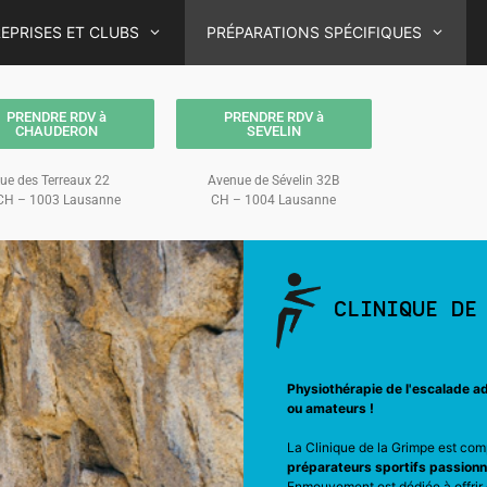
EPRISES ET CLUBS
PRÉPARATIONS SPÉCIFIQUES
PRENDRE RDV à
PRENDRE RDV à
CHAUDERON
SEVELIN
ue des Terreaux 22
Avenue de Sévelin 32B
H – 1003 Lausanne
CH – 1004 Lausanne
CLINIQUE DE 
Physiothérapie de l'escalade a
ou amateurs !
La Clinique de la Grimpe est co
préparateurs sportifs passion
Enmouvement est dédiée à offri