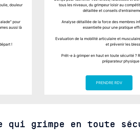
ulie, douleur
tous les niveaux, du grimpeur loisir au compét
détaillée et conseils d'entrainem
calade" pour
Analyse détaillée de
la force des membres infé
mes aussi là
essentielle pour une pratique eff
Evaluation de l
a mobilité articulaire et muscula
épart !
et prévenir les bles
Prêt-e à grimper en haut en toute sécurité ? 
préparateur physiqu
PRENDRE RDV
e qui grimpe en toute séc