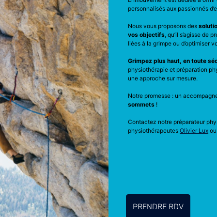
personnalisés aux passionnés d’
Nous vous proposons des
soluti
vos objectifs
, qu’il s’agisse de 
liées à la grimpe ou d’optimiser 
Grimpez plus haut, en toute séc
physiothérapie et préparation phy
une approche sur mesure.
Notre promesse : un accompagne
sommets
!
Contactez notre préparateur ph
physiothérapeutes
Olivier Lux
o
PRENDRE RDV