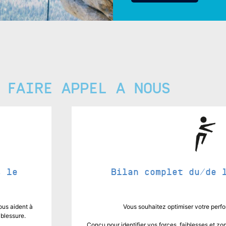
 FAIRE APPEL A NOUS
s le
Bilan complet du/de 
ous aident à
Vous souhaitez optimiser votre per
-blessure.
Conçu pour identifier vos forces, faiblesses et zon