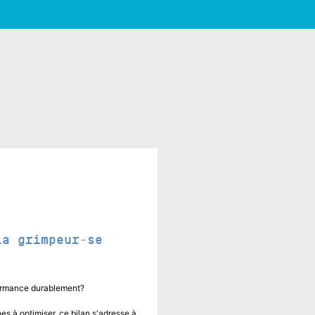
la grimpeur-se
formance durablement?
es à optimiser, ce bilan s'adresse à