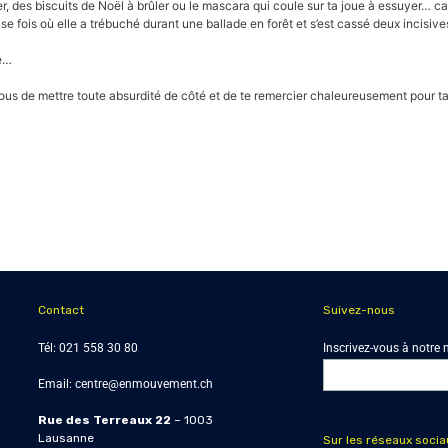
r, des biscuits de Noël à brûler ou le mascara qui coule sur ta joue à essuyer… ca
fois où elle a trébuché durant une ballade en forêt et s’est cassé deux incisives
le…
ous de mettre toute absurdité de côté et de te remercier chaleureusement pour ta fi
Contact
Suivez-nous
Tél:
021 558 30 80
Inscrivez-vous à notre 
Email:
centre@enmouvement.ch
Rue des Terreaux 22
– 1003
Lausanne
Sur les réseaux socia