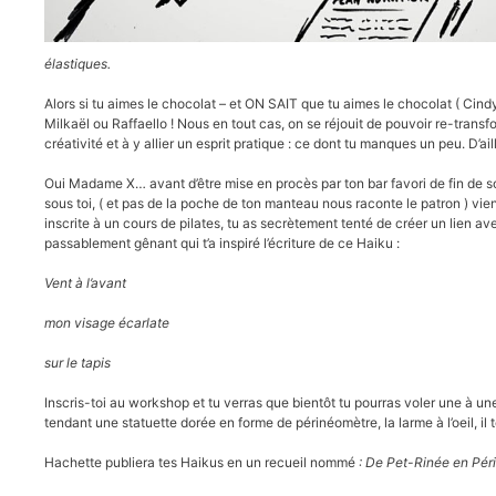
élastiques.
Alors si tu aimes le chocolat – et ON SAIT que tu aimes le chocolat ( Cind
Milkaël ou Raffaello ! Nous en tout cas, on se réjouit de pouvoir re-tran
créativité et à y allier un esprit pratique : ce dont tu manques un peu. D’ai
Oui Madame X… avant d’être mise en procès par ton bar favori de fin de so
sous toi, ( et pas de la poche de ton manteau nous raconte le patron ) vie
inscrite à un cours de pilates, tu as secrètement tenté de créer un lien 
passablement gênant qui t’a inspiré l’écriture de ce Haiku :
Vent à l’avant
mon visage écarlate
sur le tapis
Inscris-toi au workshop et tu verras que bientôt tu pourras voler une à une 
tendant une statuette dorée en forme de périnéomètre, la larme à l’oeil, il te
Hachette publiera tes Haikus en un recueil nommé
: De Pet-Rinée en Pér