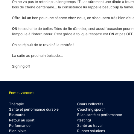
On ne va pas te retenir plus longtemps ! Tu as sûrement une dinde à fourre
bois de chêne centenaire… la consistence lui rappelle beaucoup la fameuse 
Offre-lui un bon pour une séance chez nous, on s’occupera très bien d’el
ON
te souhaite de belles fêtes de fin d’année, c’est aussi l’occasion pour n
l’ampoule à l’interrupteur. C’est grâce à toi que l’espace est
ON
et pas OFF.
On se réjouit de te revoir à la rentrée !
La suite au prochain épisode…
Signing off
Enmouvement
–
Thérapie
Cours collectifs
Santé et performance durable
Coaching sportif
Blessures
Bilan santé et performance
Retour au sport
(testing)
Performance
Santé au travail
Bien-vivre
Runner solutions