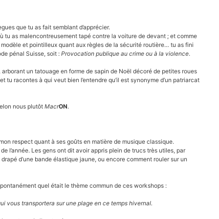
gues que tu as fait semblant d’apprécier.
 où tu as malencontreusement tapé contre la voiture de devant ; et comme
n modèle et pointilleux quant aux règles de la sécurité routière… tu as fini
ode pénal Suisse, soit :
Provocation publique au crime ou à la violence
.
, arborant un tatouage en forme de sapin de Noël décoré de petites roues
 tu racontes à qui veut bien l’entendre qu’il est synonyme d’un patriarcat
selon nous plutôt
Macr
ON
.
t mon respect quant à ses goûts en matière de musique classique.
l’année. Les gens ont dit avoir appris plein de trucs très utiles, par
l drapé d’une bande élastique jaune, ou encore comment rouler sur un
u spontanément quel était le thème commun de ces workshops :
ui vous transportera sur une plage en ce temps hivernal.