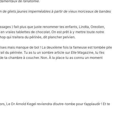
damentaux de l’anatomie.
on de gilets jaunes
imperméables à partir de vieux morceaux de bandes
ssages ) fait plus que juste renommer tes enfants, Lindta, Oreolien,
n vraies tablettes de chocolat. On est prêt à y mettre toute notre
shop qui traitera du périnée, dit plancher pelvien.
prises mais manque de bol ! La deuxième fois la fameuse est tombée pile
ail du périnée. Tu as lu un sombre article sur
Elle
Magazine, tu t’es
er de ta chambre à coucher. Non. À la place tu as connu un moment
lors, Le Dr Arnold Kegel reviendra d’outre-tombe pour t’applaudir ! Et te