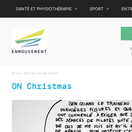
SANTÉ ET PHYSIOTHÉRAPIE
SPORT
ENTR
R
C
31 mars 2020
par
Aurelia Peixoto
ON Christmas