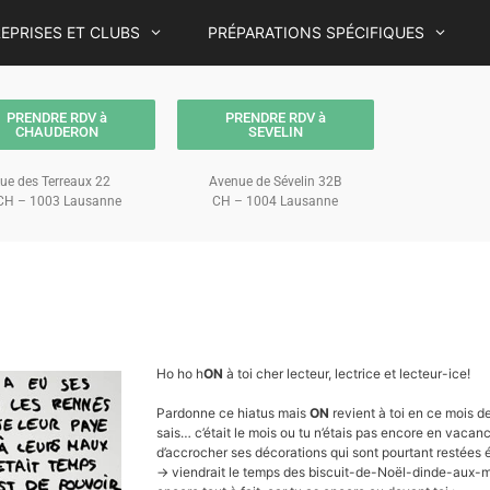
EPRISES ET CLUBS
PRÉPARATIONS SPÉCIFIQUES
PRENDRE RDV à
PRENDRE RDV à
CHAUDERON
SEVELIN
ue des Terreaux 22
Avenue de Sévelin 32B
H – 1003 Lausanne
CH – 1004 Lausanne
Ho ho h
ON
à toi cher lecteur, lectrice et lecteur-ice!
Pardonne ce hiatus mais
ON
revient à toi en ce mois 
sais… c’était le mois ou tu n’étais pas encore en vacanc
d’accrocher ses décorations qui sont pourtant restées 
→ viendrait le temps des biscuit-de-Noël-dinde-aux-