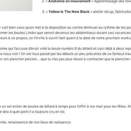
2. «
Anatomie en mouvement
» Apprentissage des fon
3. «
Yellow Is The New Black
» atelier récup, fabricati
y voit bien ceux qu’on met à ta disposition au centre diminuer au rythme de tes pa
sformer les boules Lindor que seront devenus tes abdominaux durant ces vacances e
lleurs à ce propos, on t’invite à ouvrir l’œil quant à la date de notre prochain work
irée qui t’accuse d’avoir volé la boule numéro 8 du billard et ceci déjà à deux re
ns nous voir ! On est tous passé par les débuts un peu précaires de ce fameux trav
avec ton plancher pelvien… que tu n’as pas plus réussi à contracter que le planch
un set entier de boules de billard à temps pour l’offrir à ton mari pour les fêtes. A
 dira à quel point il a toujours cru en toi.
inée, renaissance de nos lieux de naissance.