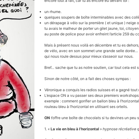
encore tout à fait, car tu as encore eu devant toi :
un rhume.
quelques soupers de boîte interminables avec des collè
un dérapage à vélo sur la première ( et unique ) neige
tu avais le malheur de porter un gilet jaune, toi, citoye
au poste de police pour avoir enfreint l’article 259 du c
Mais à présent nous voilà en décembre et tu es dehors
de vélo, avec en son sommet une grande selle dorée… et
qui nous roule dessus pour mieux s’asseoir sur nous.
Bref… sache que tu as notre soutien, car tout cela est 
Sinon de notre côté, on a fait des choses sympas :
Véronique a conquis les radios suisses et a gagné tou
L’espace ON a vu passer ses deux premiers workshops de 
exemple : comment gonfler un ballon bleu à l’horizonta
rouleau bleu à l’horizontal en utilisant ses orteils.
ON
t’offre une boîte de chocolats si tu devines un pe
1. «
La vie en bleu à l’horizontal
»
hypnose récréative q