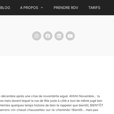
BLOG
A PROPOS
PRENDRE RDV
TARIFS
de décembre après une crise de novembrite aiguë. Ahhhh Novembre… tu
es mais durant lequel la rue de l’Ale juste à côté a tout de même jugé bon
éteintes quelques temps histoire de bien te rappeler que bientôt, BIENTÔT
marrons-vin-chaud-chaussettes-sur-la-cheminée ! Bientôt… mais pas