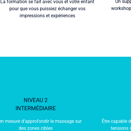
Un supp
La formation se fait avec vous et votre enfant
workshop 
pour que vous puissiez échanger vos
impressions et expériences
NIVEAU 2
INTERMÉDIAIRE
 en mesure d’approfondir le massage sur
Être capable 
des zones cibles
tensions 