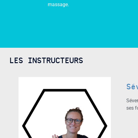
massage.
LES INSTRUCTEURS
Sé
Séver
ses f