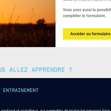
Vous avez aussi la possibil
compléter le formulaire.
Accéder au formulaire
US ALLEZ APPRENDRE ?
’ENTRAÎNEMENT
rofond et spécifique, qui permettra de traiter les tensions liées