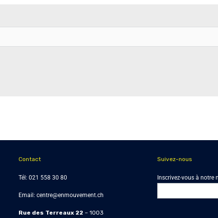
Contact
Suivez-nous
Tél:
021 558 30 80
Inscrivez-vous à notre 
Email:
centre@enmouvement.ch
Rue des Terreaux 22
– 1003