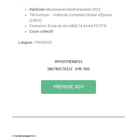
Diplômée
Masseuse-Kinésithérapeute 2022
TM Institute – méthode Complexe Global d’Épaule
(CGE©)
Formation Ecole du dos MAIL14 André PETIT®
Cours collectif
Langues :
FR/EN/ES
PHYSOTHÉRAPIE
INSTRUCTRICE GYM DOS
PRENDRE RDV
COORDONNÉES