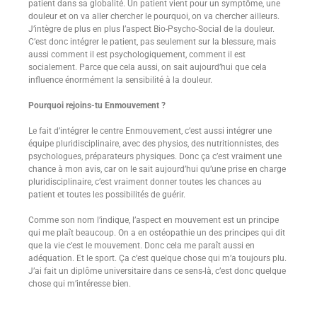
patient dans sa globalité. Un patient vient pour un symptôme, une
douleur et on va aller chercher le pourquoi, on va chercher ailleurs.
J’intègre de plus en plus l’aspect Bio-Psycho-Social de la douleur.
C’est donc intégrer le patient, pas seulement sur la blessure, mais
aussi comment il est psychologiquement, comment il est
socialement. Parce que cela aussi, on sait aujourd’hui que cela
influence énormément la sensibilité à la douleur.
Pourquoi rejoins-tu Enmouvement ?
Le fait d’intégrer le centre Enmouvement, c’est aussi intégrer une
équipe pluridisciplinaire, avec des physios, des nutritionnistes, des
psychologues, préparateurs physiques. Donc ça c’est vraiment une
chance à mon avis, car on le sait aujourd’hui qu’une prise en charge
pluridisciplinaire, c’est vraiment donner toutes les chances au
patient et toutes les possibilités de guérir.
Comme son nom l’indique, l’aspect en mouvement est un principe
qui me plaît beaucoup. On a en ostéopathie un des principes qui dit
que la vie c’est le mouvement. Donc cela me paraît aussi en
adéquation. Et le sport. Ça c’est quelque chose qui m’a toujours plu.
J’ai fait un diplôme universitaire dans ce sens-là, c’est donc quelque
chose qui m’intéresse bien.