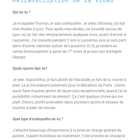
Retranscription de la Vidéo
Qui es-tu ?
Je m’appelle Thomas, je suis ostéopathe. Je viens d’Annecy, j’ai fait
mes études à Lyon. Puis après mes études, j’ai travaillé autour de
Lyon où j’ai fait des remplacements quelques mois, avant d’arriver à
Lausanne. J’ai travaillé pendant 2 ans à Lausanne, puis je suis parti
dans d’autres cabinets autour de Lausanne. Et là, je reviens au
er
centre Enmouvement à partir du 1
mars et je suis ravi d’intégrer
l’équipe.
Quels sports fais-tu?
Je skie. Aujourd’hui, je fais plutôt de l’escalade, je fais de la course à
pied. Là je me prépare justement pour le Marathon de Paris. J’aime
aussi faire d’autres sports de façon plus exceptionnelle, quand j’ai la
possibilité, notamment du kitesurf. Ça c’est quelque chose qui me
plaît. Disons, plutôt polyvalent dans plusieurs sports et essayer de
toucher à plein de choses.
Quel type d’ostéopathe es-tu ?
J’attache beaucoup d’importance à la prise en charge globale du
patient, l’aspect holistique du traitement. C’est prendre en charge le