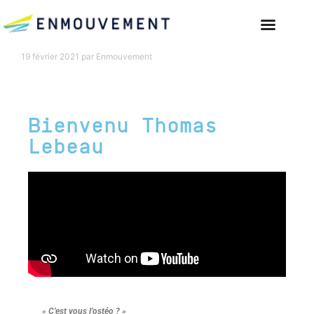
19 février 2021
par
Enmouvement
Bienvenu Thomas
Lebeau
« C’est vous l’ostéo ? »