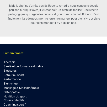
Mais le chef ne s’arrête pas là. Roberto Amadio nous concocte depuis
peu son nutriquiz avec, il le reconnaît, un zeste de malice : une recette
pédagogique qui régale les curieux et gourmands du net. Roberto c’est
finalement l’art de nous montrer qu’entre manger pour bien vivre et vivre
pour bien manger, il n’y a qu’un pas.
Enmouvement
Thérapie
Santé et performance durable
Blessures
Retour au sport
Performance
Bien-vivre
Massage & Massothérapie
Ostéopathie
Nutrition du sport
Cours collectifs
Coaching sportif