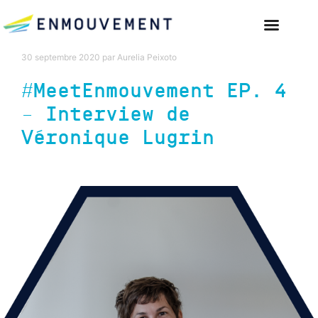
30 septembre 2020
par
Aurelia Peixoto
#MeetEnmouvement EP. 4
– Interview de
Véronique Lugrin