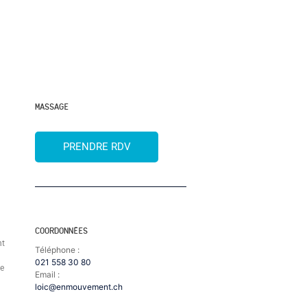
MASSAGE
PRENDRE RDV
COORDONNÉES
nt
Téléphone :
021 558 30 80
e
Email :
loic@enmouvement.ch