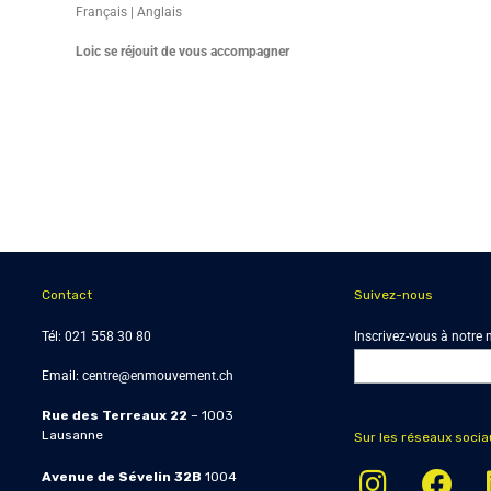
Français | Anglais
Loic se réjouit de vous accompagner
Contact
Suivez-nous
Tél:
021 558 30 80
Inscrivez-vous à notre 
Email:
centre@enmouvement.ch
Rue des Terreaux 22
– 1003
Lausanne
Sur les réseaux socia
Avenue de Sévelin 32B
1004